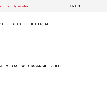
arım stüdyosudur.
TR
|
EN
YO
BLOG
İLETIŞIM
AL MEDYA
WEB TASARIMI
VIDEO